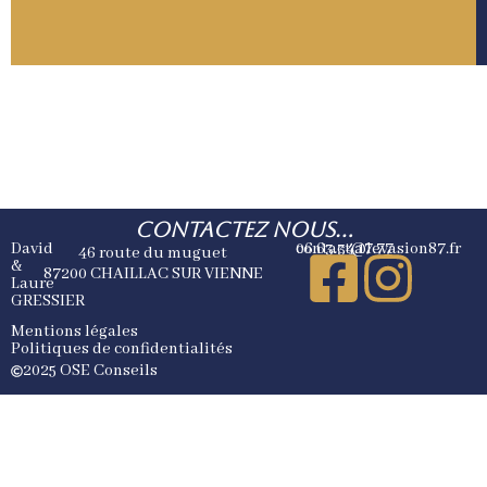
Contactez nous...
David
06.63.34.17.77
contact@levasion87.fr
46 route du muguet
&
87200 CHAILLAC SUR VIENNE
Laure
GRESSIER
Mentions légales
Politiques de confidentialités
2025 OSE Conseils