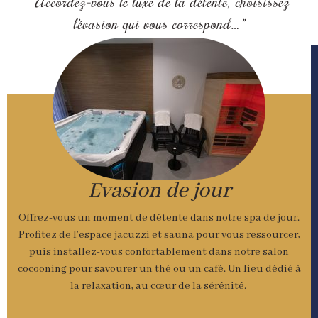
“Accordez-vous le luxe de la détente, choisissez
l’évasion qui vous correspond…”
Evasion de jour
Offrez-vous un moment de détente dans notre spa de jour.
Profitez de l’espace jacuzzi et sauna pour vous ressourcer,
puis installez-vous confortablement dans notre salon
cocooning pour savourer un thé ou un café. Un lieu dédié à
la relaxation, au cœur de la sérénité.